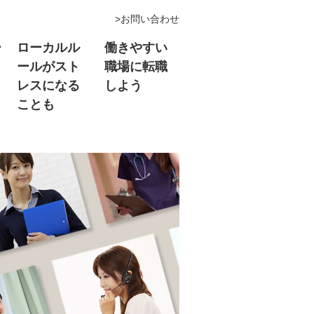
お問い合わせ
ー
ローカルル
働きやすい
ールがスト
職場に転職
レスになる
しよう
ことも