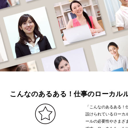
こんなのあるある！仕事のローカル
「こんなのあるある！
設けられているローカ
ールの必要性やさまざ