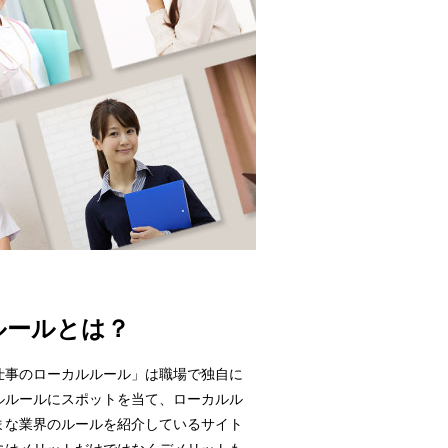
ルールとは？
仕事のローカルルール」は職場で独自に
ルルールにスポットを当て、ローカルル
まな業界のルールを紹介しているサイト