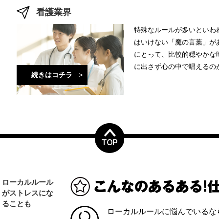
看護業界
特殊なルールが多いといわ
はいけない「魔の言葉」が
にとって、比較的穏やかな
に出さず心の中で唱えるの
続きはコチラ
ローカルルール
がストレスにな
ることも
ローカルルールに悩んでいるな